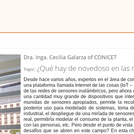
Dra. Inga. Cecilia Galarza
of CONICET
¿Qué hay de novedoso en las r
Topic:
Desde hace varios años, expertos en el área de c
una
plataforma llamada Internet de las cosas (IoT –
de las redes de sensores inalámbricos, pero ahora 
una cantidad muy grande de dispositivos
que
inte
munidas de sensores
apropiados
, permite la rec
posterior uso
para m
odel
ado
de sistemas,
toma de
industrial, el despliegue de una miríada de sensore
real, permitiría modelar el consumo de la planta, e
con las personas, etc. Pero desde el punto de vist
desafíos que se abren en este campo? En esta ch