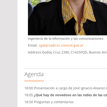
ingeniería de la información y las comunicaciones.
Email:
cgalarza@csc.conicet.gov.ar
Address:
Godoy Cruz 2390, C1425FQD, Buenos Aire
Agenda
18:00 Presentación a cargo de José Ignacio Alvarez
18:05
¿Qué hay de novedoso en las redes de las c
18:50 Preguntas y comentarios