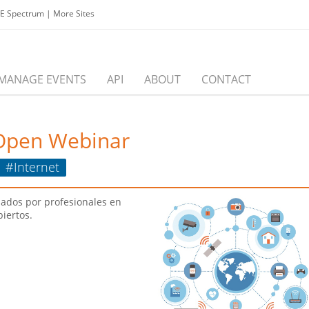
EE Spectrum
|
More Sites
MANAGE EVENTS
API
ABOUT
CONTACT
Open Webinar
#Internet
ados por profesionales en
biertos.