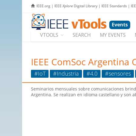
IEEE.org
|
IEEE
Xplore
Digital Library
|
IEEE Standards
|
IE
Events
VTOOLS
SEARCH
MY EVENTS
IEEE ComSoc Argentina 
#IoT
#Industria
#4.0
#sensores
Seminarios mensuales sobre comunicaciones brind
Argentina. Se realizan en idioma castellano y son a