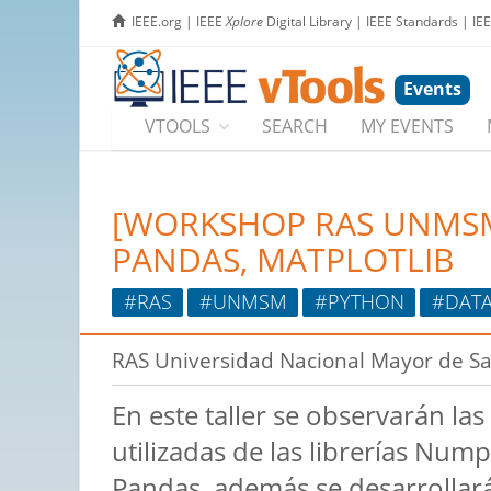
IEEE.org
|
IEEE
Xplore
Digital Library
|
IEEE Standards
|
IE
Events
VTOOLS
SEARCH
MY EVENTS
[WORKSHOP RAS UNMSM]
PANDAS, MATPLOTLIB
#RAS
#UNMSM
#PYTHON
#DAT
RAS Universidad Nacional Mayor de S
En este taller se observarán la
utilizadas de las librerías Nump
Pandas, además se desarrollar