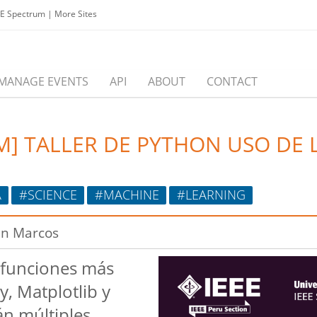
EE Spectrum
|
More Sites
MANAGE EVENTS
API
ABOUT
CONTACT
 TALLER DE PYTHON USO DE L
A
#SCIENCE
#MACHINE
#LEARNING
an Marcos
s funciones más
y, Matplotlib y
án múltiples