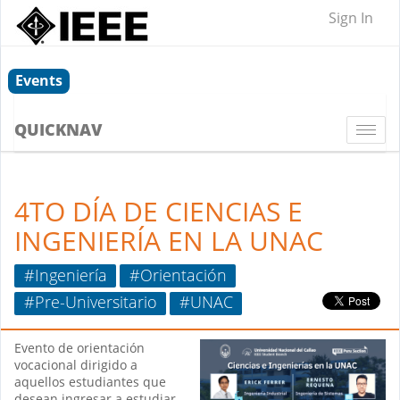
Sign In
Events
QUICKNAV
Togg
navi
4TO DÍA DE CIENCIAS E
INGENIERÍA EN LA UNAC
#Ingeniería
#Orientación
#Pre-Universitario
#UNAC
Evento de orientación
vocacional dirigido a
aquellos estudiantes que
desean ingresar a estudiar