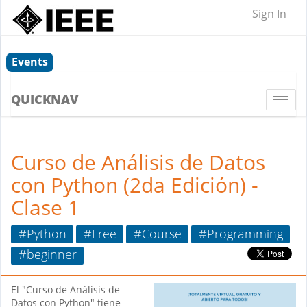
Sign In
Events
QUICKNAV
Togg
navi
Curso de Análisis de Datos
con Python (2da Edición) -
Clase 1
#Python
#Free
#Course
#Programming
#beginner
El "Curso de Análisis de
Datos con Python" tiene