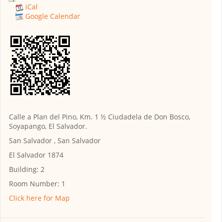
iCal
Google Calendar
Calle a Plan del Pino, Km. 1 ½ Ciudadela de Don Bosco,
Soyapango, El Salvador.
San Salvador , San Salvador
El Salvador 1874
Building:
2
Room Number:
1
Click here for Map