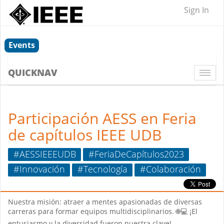
Sign In
Events
QUICKNAV
Togg
navi
Participación AESS en Feria
de capítulos IEEE UDB
#AESSIEEEUDB
#FeriaDeCapítulos2023
#Innovación
#Tecnología
#Colaboración
Nuestra misión: atraer a mentes apasionadas de diversas
carreras para formar equipos multidisciplinarios. 🌐💻 ¡El
entusiasmo y la diversidad fueron nuestra clave!