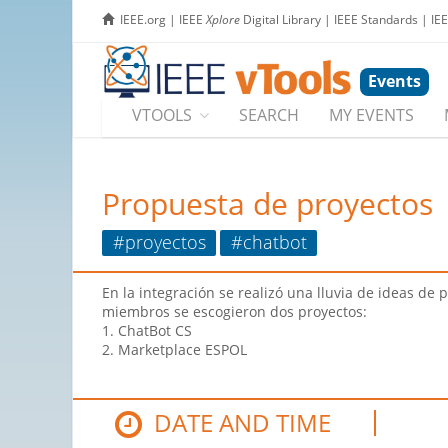
IEEE.org
|
IEEE
Xplore
Digital Library
|
IEEE Standards
|
IE
Events
VTOOLS
SEARCH
MY EVENTS
Propuesta de proyectos
#proyectos
#chatbot
En la integración se realizó una lluvia de ideas de
miembros se escogieron dos proyectos:
1. ChatBot CS
2. Marketplace ESPOL
DATE AND TIME