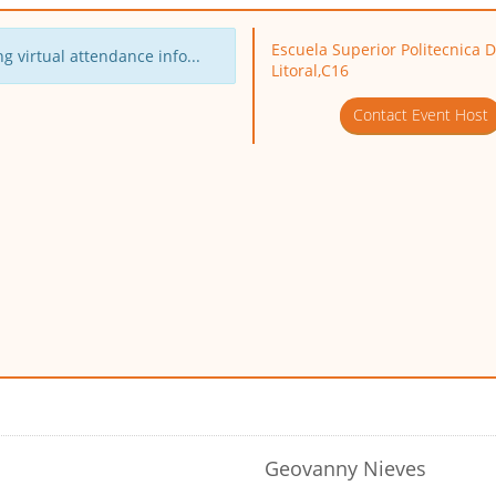
Escuela Superior Politecnica D
g virtual attendance info...
Litoral,C16
Contact Event Host
Geovanny Nieves