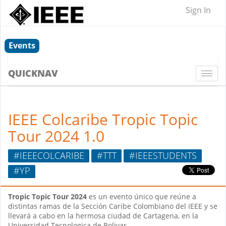
Sign In
Events
QUICKNAV
Togg
navi
IEEE Colcaribe Tropic Topic
Tour 2024 1.0
#IEEECOLCARIBE
#TTT
#IEEESTUDENTS
#YP
Tropic Topic Tour 2024
es un evento único que reúne a
distintas ramas de la Sección Caribe Colombiano del IEEE y se
llevará a cabo en la hermosa ciudad de Cartagena, en la
Universidad Tecnologica de Bolivar