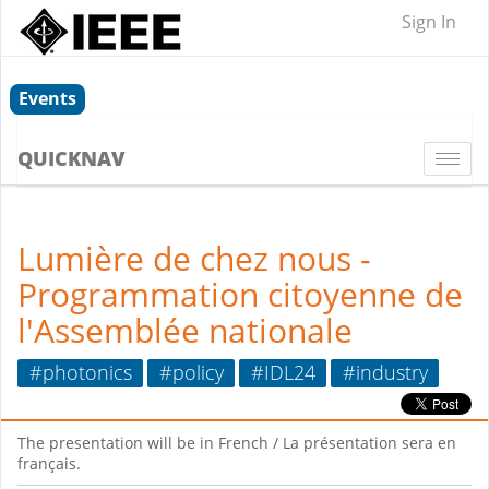
Sign In
Events
QUICKNAV
Togg
navi
Lumière de chez nous -
Programmation citoyenne de
l'Assemblée nationale
#photonics
#policy
#IDL24
#industry
The presentation will be in French / La présentation sera en
français.