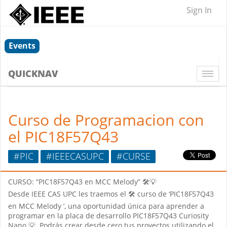
Sign In
Events
QUICKNAV
Togg
navi
Curso de Programacion con
el PIC18F57Q43
#PIC
#IEEECASUPC
#CURSE
CURSO: “PIC18F57Q43 en MCC Melody” 🛠️💡
Desde IEEE CAS UPC les traemos el 🛠️ curso de ‘PIC18F57Q43
en MCC Melody ’, una oportunidad única para aprender a
programar en la placa de desarrollo PIC18F57Q43 Curiosity
Nano 💡. Podrás crear desde cero tus proyectos utilizando el