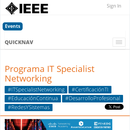
Sign In
Events
QUICKNAV
Togg
navi
Programa IT Specialist
Networking
#ITSpecialistNetworking
#CertificaciónTI
#EducaciónContinua
#DesarrolloProfesional
#RedesYSistemas