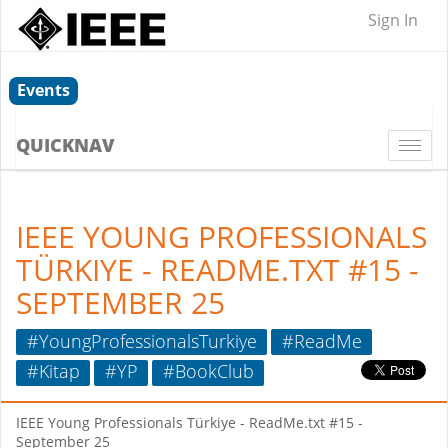
Sign In
Events
QUICKNAV
Togg
navi
IEEE YOUNG PROFESSIONALS
TÜRKIYE - README.TXT #15 -
SEPTEMBER 25
#YoungProfessionalsTurkiye
#ReadMe
#Kitap
#YP
#BookClub
IEEE Young Professionals Türkiye - ReadMe.txt #15 -
September 25