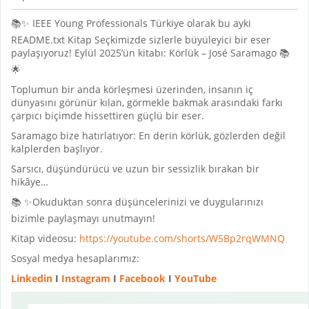
📚✨ IEEE Young Professionals Türkiye olarak bu ayki
README.txt Kitap Seçkimizde sizlerle büyüleyici bir eser
paylaşıyoruz! Eylül 2025’ün kitabı: Körlük – José Saramago 📚
🌟
Toplumun bir anda körleşmesi üzerinden, insanın iç
dünyasını görünür kılan, görmekle bakmak arasındaki farkı
çarpıcı biçimde hissettiren güçlü bir eser.
Saramago bize hatırlatıyor: En derin körlük, gözlerden değil
kalplerden başlıyor.
Sarsıcı, düşündürücü ve uzun bir sessizlik bırakan bir
hikâye…
📚 ✨Okuduktan sonra düşüncelerinizi ve duygularınızı
bizimle paylaşmayı unutmayın!
Kitap videosu:
https://youtube.com/shorts/W5Bp2rqWMNQ
Sosyal medya hesaplarımız:
Linkedin
I
Instagram
I
Facebook
I
YouTube