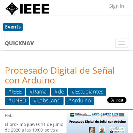
Sign In
Events
QUICKNAV
Togg
navi
Procesado Digital de Señal
con Arduino
#IEEE
#Rama
#de
#Estudiantes
#UNED
#LabsLand
#Arduino
Hola,
El próximo jueves 11 de junio
de 2020 a las 19:00, se va a