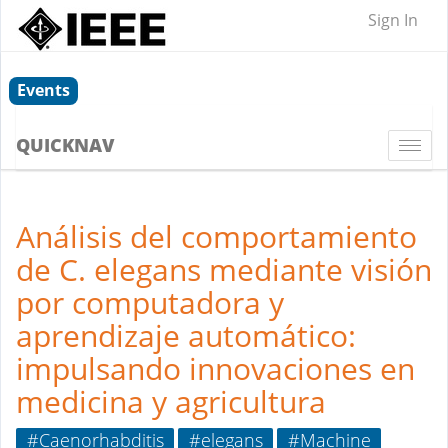
Sign In
Events
QUICKNAV
Togg
navi
Análisis del comportamiento
de C. elegans mediante visión
por computadora y
aprendizaje automático:
impulsando innovaciones en
medicina y agricultura
#Caenorhabditis
#elegans
#Machine