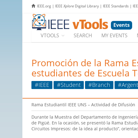
IEEE.org
|
IEEE
Xplore
Digital Library
|
IEEE Standards
|
IE
Events
VTOOLS
SEARCH
MY EVENTS
Promoción de la Rama Es
estudiantes de Escuela T
#IEEE
#Student
#Branch
#Argent
Rama Estudiantil IEEE UNS – Actividad de Difusión
Durante la Muestra del Departamento de Ingeniería 
de Pigüé. En la ocasión, se presentó la Rama Estud
Circuitos Impresos: de la idea al producto”, orient