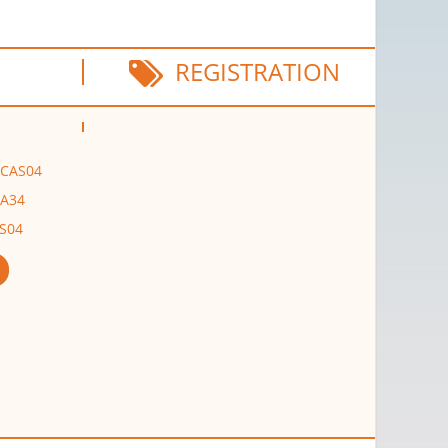
REGISTRATION
, CAS04
IA34
AS04