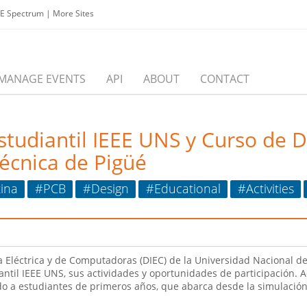
EE Spectrum
|
More Sites
MANAGE EVENTS
API
ABOUT
CONTACT
tudiantil IEEE UNS y Curso de 
écnica de Pigüé
ina
#PCB
#Design
#Educational
#Activities
Eléctrica y de Computadoras (DIEC) de la Universidad Nacional del 
iantil IEEE UNS, sus actividades y oportunidades de participación.
ado a estudiantes de primeros años, que abarca desde la simulación