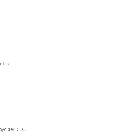
antes
”
oyo del DIEC.